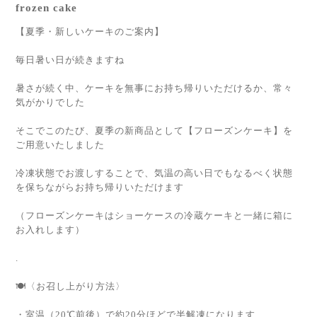
frozen cake
【夏季・新しいケーキのご案内】
毎日暑い日が続きますね
暑さが続く中、ケーキを無事にお持ち帰りいただけるか、常々
気がかりでした
そこでこのたび、夏季の新商品として【フローズンケーキ】を
ご用意いたしました
冷凍状態でお渡しすることで、気温の高い日でもなるべく状態
を保ちながらお持ち帰りいただけます
（フローズンケーキはショーケースの冷蔵ケーキと一緒に箱に
お入れします）
.
🍽〈お召し上がり方法〉
・室温（20℃前後）で約20分ほどで半解凍になります