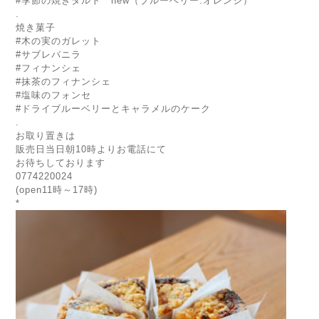
#季節の焼きタルト new（ブルーベリー.オレンジ）
.
焼き菓子
#木の実のガレット
#サブレバニラ
#フィナンシェ
#抹茶のフィナンシェ
#塩味のフォンセ
#ドライブルーベリーとキャラメルのケーク
.
お取り置きは
販売日当日朝10時よりお電話にて
お待ちしております
0774220024
(open11時～17時)
*