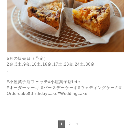
6月の販売日（予定）
2金.3土.9金.10土.16金.17土.23金.24土.
30金
.
.
#小屋菓子店フェッテ#小屋菓子店fete
#オーダーケーキ #バースデーケーキ#ウェディングケーキ#
Ordercake#
Birthdaycake#Weddingcake
1
2
»