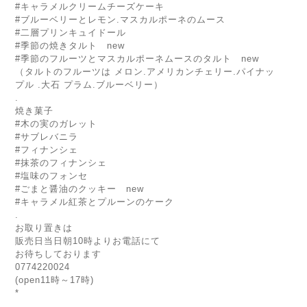
#キャラメルクリームチーズケーキ
#ブルーベリーとレモン.マスカルポーネのムース
#二層プリンキュイドール
#季節の焼きタルト new
#季節のフルーツとマスカルポーネムースのタルト new
（タルトのフルーツは メロン.アメリカンチェリー.パイナッ
プル .大石 プラム.ブルーベリー）
.
焼き菓子
#木の実のガレット
#サブレバニラ
#フィナンシェ
#抹茶のフィナンシェ
#塩味のフォンセ
#ごまと醤油のクッキー new
#キャラメル紅茶とプルーンのケーク
.
お取り置きは
販売日当日朝10時よりお電話にて
お待ちしております
0774220024
(open11時～17時)
*
.