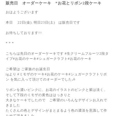
販売日 オーダーケーキ *お花とリボン2段ケーキ
おはようございます
本日 22日(金). 明日23日(土) は販売日です
お待ちしております^^
* * *
こちらは先日のオーダーケーキです #生クリームフルーツ2段タ
イプ#お花のケーキ#シュガークラフト#お花のケーキ
ご希望は ご家族のお誕生日
igより #ミモザのケーキ#お花のケーキ#シュガークラフトリボ
ン を気に入って頂けてのオーダーでした🎶
リボンを濃いピンクに、お花のイラストのピンクと紫は淡く、
そして下段のミモザの黄色ははっきりと
大きなケーキでしたので ご希望のいろんなデザインお入れで
きました
たくさんの色とデザインがまとまるよう色の濃淡を意識して作
らせて頂きました