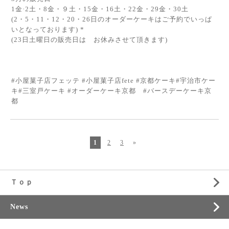
1金·2土・8金・９土・15金・16土・22金・29金・30土
(2・5・11・12・20・26日のオーダーケーキはご予約でいっぱ
いとなっております) *
(23日土曜日の販売日は お休みさせて頂きます)
#小屋菓子店フェッテ #小屋菓子店fete #京都ケーキ#宇治市ケー
キ#三室戸ケーキ #オーダーケーキ京都 #バースデーケーキ京
都
1
2
3
»
Ｔｏｐ
News