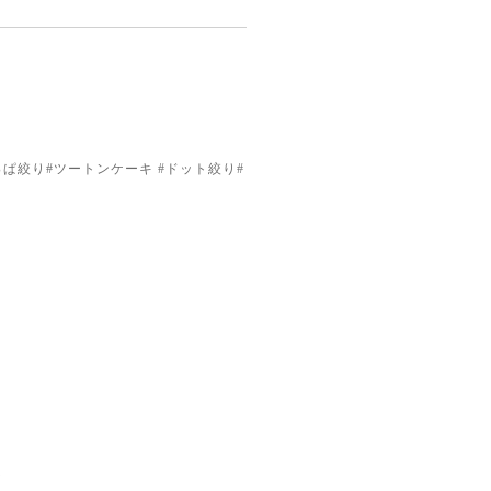
ぱ絞り#ツートンケーキ #ドット絞り#
ジ