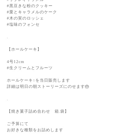
#黒豆きな粉のクッキー
#栗とキャラメルのケーク
#木の実のロッシェ
#塩味のフォンセ
.
【ホールケーキ】
4号12cm
#生クリームとフルーツ
ホールケーキ↑を当日販売します
詳細は明日の朝ストーリーズにのせます🎂
.
【焼き菓子詰め合わせ 箱.袋】
ご予算にて
お好きな種類をお詰めします