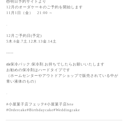
🎂明日予約サイトより
12月のオーダケーキのご予約を開始します
11月1日（金） 21:00 ～
.
12月ご予約日(予定)
5木.6金.7土.12木.13金.14土
-----
🍰保冷バック.保冷剤.お持ちでしたらお願いいたします
お勧めの保冷剤はハードタイプです
（ホームセンターやアウトドアショップで販売されている中が
青い液体のもの）
.
#小屋菓子店フェッテ#小屋菓子店fete
#Ordercake#Birthdaycake#Weddingcake