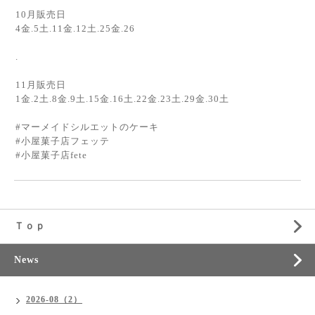
10月販売日
4金.5土.11金.12土.25金.26
.
11月販売日
1金.2土.8金.9土.15金.16土.22金.23土.29金.30土
#マーメイドシルエットのケーキ
#小屋菓子店フェッテ
#小屋菓子店fete
Ｔｏｐ
News
2026-08（2）