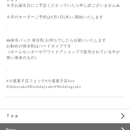
８月お誕生日にご予定くださっていたら申し訳ございません🙏
９月のオーダーご予約は8月1日(木)～開始いたします
.
🍰保冷バック.保冷剤.お持ちでしたらお願いいたします
お勧めの保冷剤はハードタイプです
（ホームセンターやアウトドアショップで販売されている中が
青い液体のもの）
.
#小屋菓子店フェッテ#小屋菓子店fete
#Ordercake#Birthdaycake#Weddingcake
Ｔｏｐ
News