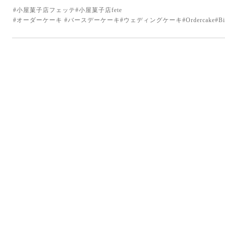
#小屋菓子店フェッテ#小屋菓子店fete
#オーダーケーキ #バースデーケーキ#ウェディングケーキ#Ordercake#Birthday