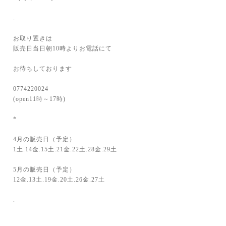
.
お取り置きは
販売日当日朝10時よりお電話にて
お待ちしております
0774220024
(open11時～17時)
*
4月の販売日（予定）
1土.14金.15土.21金.22土.28金.29土
5月の販売日（予定）
12金.13土.19金.20土.26金.27土
.