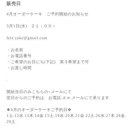
販売日
4月オーダーケーキ ご予約開始のお知らせ
3月1日(水) ２１：００～
fete.cake@gmail.com
・お名前
・お電話番号
・ご希望のお日にち(下記) 第３希望まで可
・お渡し時間
.
開始当日のみこちらの↑メールにて
翌日からのご予約は お電話.ｄｍ.メールにて承ります
🍀4月のオーダーケーキご予約日🍀
1土.12水.13木.14金.15土.19水.20木.21金.22土.26水.27木.28金.
29土
.