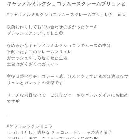
キャラメルミルクショコラムースクレームブリュレと
#キャラメルミルクショコラムースクレームブリュレと new
以前お作りしてお問い合わせの多かったケーキ
ブラッシュアップしました😊
なめらかなキャラメルミルクショコラのムースの中は
平飼いたまごのクレームブリュレ
ガナッシュをしみ込ませた生地
土台はざくざくのガレット
主役は贅沢なチョコレート感。けれど支えているのは濃厚なブ
リュレとガレットの食感です
リッチな内容なので ごほうびケーキやバレンタインにお勧め
です💝
.
#クラッシックショコラ
しっとりとした濃厚な チョコレートケーキの焼き菓子
お日持ちします。こちらもプレゼントにぜひ💝