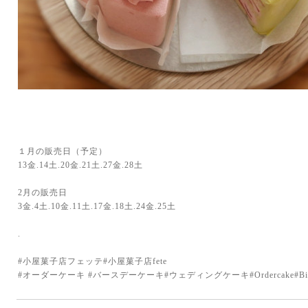
１月の販売日（予定）
13金.14土.20金.21土.27金.28土
2月の販売日
3金.4土.10金.11土.17金.18土.24金.25土
.
#小屋菓子店フェッテ#小屋菓子店fete
#オーダーケーキ #バースデーケーキ#ウェディングケーキ#Ordercake#Birthday