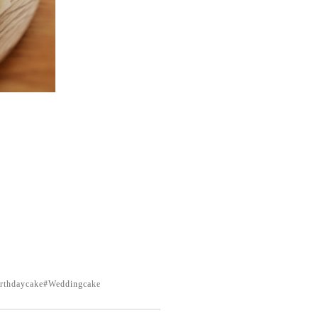
cake#Weddingcake