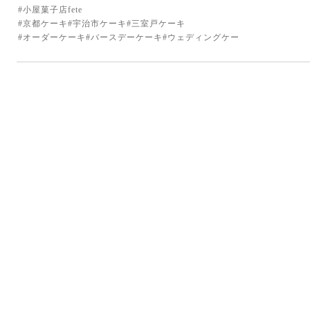
#小屋菓子店fete
#京都ケーキ#宇治市ケーキ#三室戸ケーキ
#オーダーケーキ#バースデーケーキ#ウェディングケー