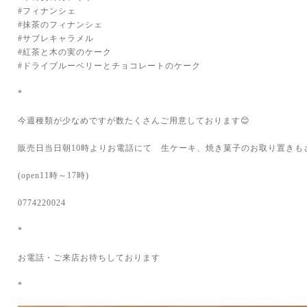
#フィナンシェ
#抹茶のフィナンシェ
#サブレキャラメル
#紅茶と木の実のケーク
#ドライブルーベリーとチョコレートのケーク
*
今週種類が少なめですが数たくさんご用意しております😊
販売日当日朝10時よりお電話にて 生ケーキ、焼き菓子のお取り置きも
(open11時～17時)
0774220024
*
お電話・ご来店お待ちしております
*