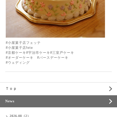
#小屋菓子店フェッテ
#小屋菓子店fete
#京都ケーキ#宇治市ケーキ#三室戸ケーキ
#オーダーケーキ #バースデーケーキ
#ウェディング
Ｔｏｐ
News
2026-08（2）