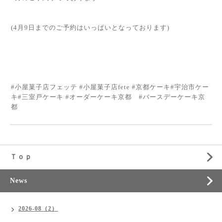
(4月9日までのご予約はいっぱいとなっております)
#小屋菓子店フェッテ #小屋菓子店fete #京都ケーキ#宇治市ケー
キ#三室戸ケーキ #オーダーケーキ京都 #バースデーケーキ京
都
Ｔｏｐ
News
2026-08（2）