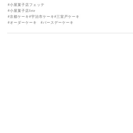
#小屋菓子店フェッテ
#小屋菓子店fete
#京都ケーキ#宇治市ケーキ#三室戸ケーキ
#オーダーケーキ #バースデーケーキ