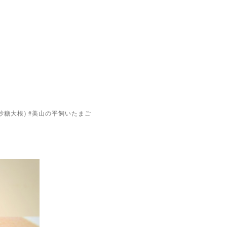
砂糖大根) #美山の平飼いたまご