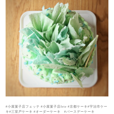
#小屋菓子店フェッテ #小屋菓子店fete #京都ケーキ#宇治市ケー
キ#三室戸ケーキ #オーダーケーキ #バースデーケーキ