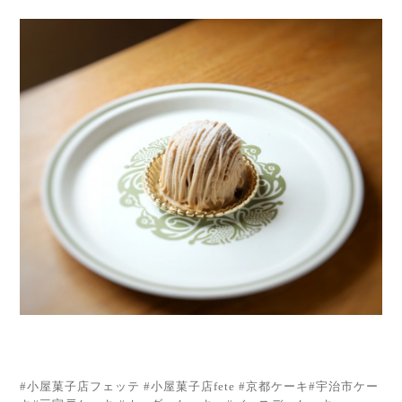
#小屋菓子店フェッテ #小屋菓子店fete #京都ケーキ#宇治市ケー