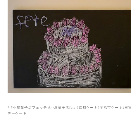
* #小屋菓子店フェッテ #小屋菓子店fete #京都ケーキ#宇治市ケーキ#
デーケーキ