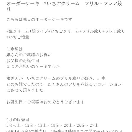
オーダーケーキ *いちごクリーム フリル・フレア絞
り
こちらは先日のオーダーケーキです
#生クリーム1段タイプ#いちごクリーム#フリル絞り#フレア絞り
#いちご増量
ご希望は
娘さんのご就職のお祝い
お父様のお誕生日
２つのお祝いのケーキでした
娘さんが いちごクリームのフリル絞りが好き。。🍓
とのお話でしたので たくさんのフリルを絞るデコレーション
にさせて頂きました
お誕生日、ご就職🎀おめでとうございます
4月の販売日
5金·6土・12金・13土・19金・20土・26金・27土
(4月19日(金)の販売日 1時半~３時頃までの間のみcloseとなり