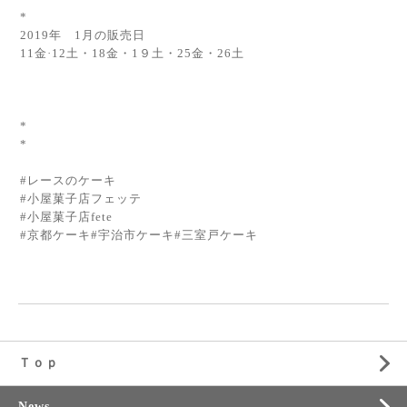
*
2019年 1月の販売日
11金·12土・18金・1９土・25金・26土
*
*
#レースのケーキ
#小屋菓子店フェッテ
#小屋菓子店fete
#京都ケーキ#宇治市ケーキ#三室戸ケーキ
Ｔｏｐ
News