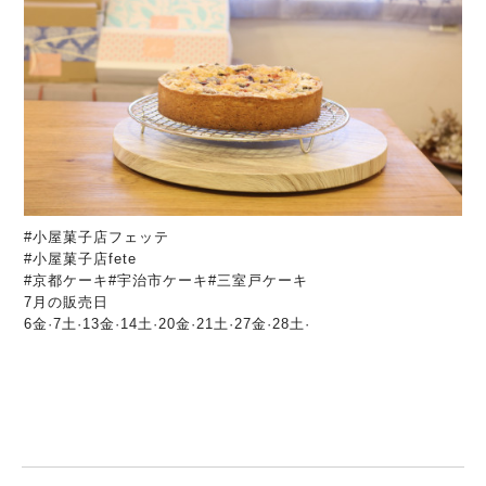
#小屋菓子店フェッテ
#小屋菓子店fete
#京都ケーキ#宇治市ケーキ#三室戸ケーキ
7月の販売日
6金·7土·13金·14土·20金·21土·27金·28土·