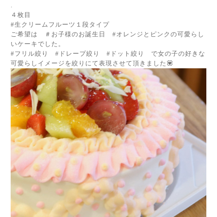
.
４枚目
#生クリームフルーツ１段タイプ
ご希望は ＃お子様のお誕生日 #オレンジとピンクの可愛らし
いケーキでした。
#フリル絞り #ドレープ絞り #ドット絞り で女の子の好きな
可愛らしイメージを絞りにて表現させて頂きました💟