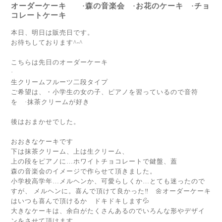
オーダーケーキ ·森の音楽会 ·お花のケーキ ·チョ
コレートケーキ
本日、明日は販売日です。
お待ちしております^-^
こちらは先日のオーダーケーキ
·
生クリームフルーツ二段タイプ
ご希望は、・小学生の女の子、ピアノを習っているので音符
を ·抹茶クリームが好き
後はおまかせでした。
おおきなケーキです
下は抹茶クリーム、上は生クリーム、
上の段をピアノに…ホワイトチョコレートで鍵盤、蓋
森の音楽会のイメージで作らせて頂きました。
小学校高学年…メルヘンか、可愛らしくか…とても迷ったので
すが、 メルヘンに。喜んで頂けて良かった‼ 🌼オーダーケーキ
はいつも喜んで頂けるか ドキドキします💦
大きなケーキは、余白がたくさんあるのでいろんな形やデザイ
ンをさせて頂けます。