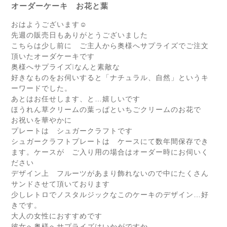
オーダーケーキ お花と葉
おはようございます☺
先週の販売日もありがとうございました
こちらは少し前に ご主人から奥様へサプライズでご注文
頂いたオーダケーキです
奥様へサプライズ❕なんと素敵な
好きなものをお伺いすると「ナチュラル、自然」というキ
ーワード
でした。
あとはお任せします、と…嬉しいです
ほうれん草クリームの葉っぱといちごクリームのお花で
お祝いを華やかに
プレートは シュガークラフトです
シュガークラフトプレートは ケースにて数年間保存でき
ます。ケースが ご入り用の場合はオーダー時にお伺いく
ださい
デザイン上 フルーツがあまり飾れないので中にたくさん
サンドさせて頂いてお
ります
少しレトロでノスタルジックなこのケーキのデザイン…好
きです。
大人の女性におすすめです
彼女へ奥様へサプライズはいかがですか