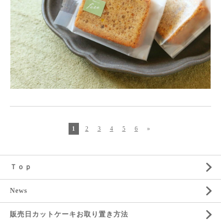
1
2
3
4
5
6
»
Ｔｏｐ
News
販売日カットケーキお取り置き方法